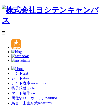
Home
テント
tent
シート
sheet
テント倉庫
warehouse
椅子張替え
chair
マット製作
mat
間仕切り・カーテン
partition
鳥害・虫害対策
measures