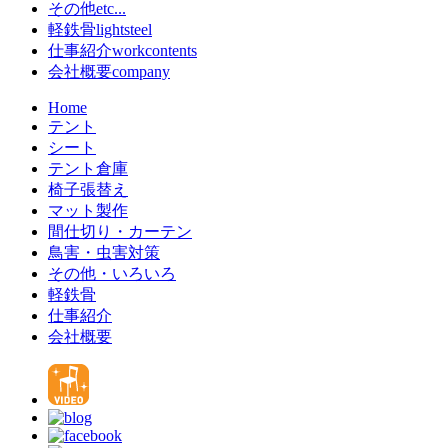
その他
etc...
軽鉄骨
lightsteel
仕事紹介
workcontents
会社概要
company
Home
テント
シート
テント倉庫
椅子張替え
マット製作
間仕切り・カーテン
鳥害・虫害対策
その他・いろいろ
軽鉄骨
仕事紹介
会社概要