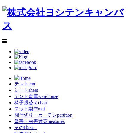
Home
テント
tent
シート
sheet
テント倉庫
warehouse
椅子張替え
chair
マット製作
mat
間仕切り・カーテン
partition
鳥害・虫害対策
measures
その他
etc...