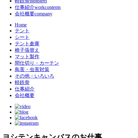
軽鉄骨
lightsteel
仕事紹介
workcontents
会社概要
company
Home
テント
シート
テント倉庫
椅子張替え
マット製作
間仕切り・カーテン
鳥害・虫害対策
その他・いろいろ
軽鉄骨
仕事紹介
会社概要
ヨシテンキャンバスのお仕事