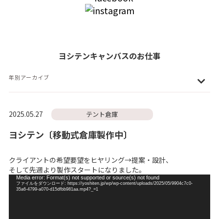
ヨシテンキャンバスのお仕事
年別アーカイブ
2025.05.27
テント倉庫
ヨシテン〔移動式倉庫製作中〕
クライアントの希望要望をヒヤリング→提案・設計、
そして先週より製作スタートになりました。
動
Media error: Format(s) not supported or source(s) not found
ファイルをダウンロード: https://yoshiten.jp/wp/wp-content/uploads/2025/05/9904c7c0-
画
35a6-4799-a070-d15dfbb981aa.mp4?_=1
プ
レ
ー