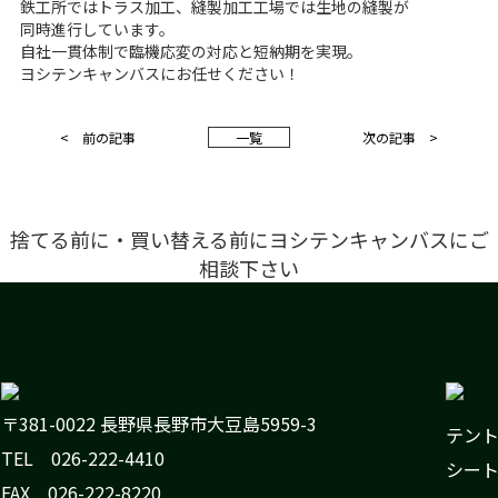
鉄工所ではトラス加工、縫製加工工場では生地の縫製が
同時進行しています。
自社一貫体制で臨機応変の対応と短納期を実現。
ヨシテンキャンバスにお任せください！
< 前の記事
一
覧
次の記事 >
捨てる前に・買い替える前にヨシテンキャンバスにご
相談下さい
〒381-0022 長野県長野市大豆島5959-3
テン
TEL 026-222-4410
シー
FAX 026-222-8220