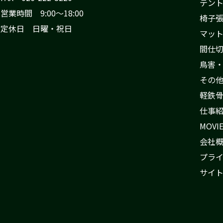
テン
営業時間 9:00〜18:00
椅子
定休日 日曜・祝日
マッ
間仕
鳥害
その
軽鉄
仕事
MOVI
会社
プラ
サイ