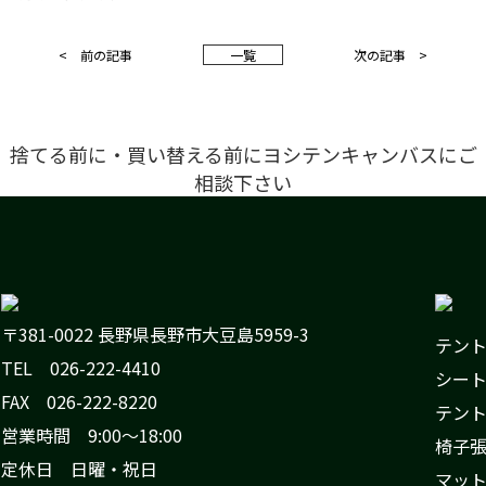
< 前の記事
一
覧
次の記事 >
捨てる前に・買い替える前にヨシテンキャンバスにご
相談下さい
〒381-0022 長野県長野市大豆島5959-3
テン
TEL 026-222-4410
シー
FAX 026-222-8220
テン
営業時間 9:00〜18:00
椅子
定休日 日曜・祝日
マッ