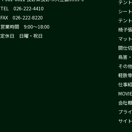
テン
TEL 026-222-4410
シー
FAX 026-222-8220
テン
営業時間 9:00〜18:00
椅子
定休日 日曜・祝日
マッ
間仕
鳥害
その
軽鉄
仕事
MOVI
会社
プラ
サイ