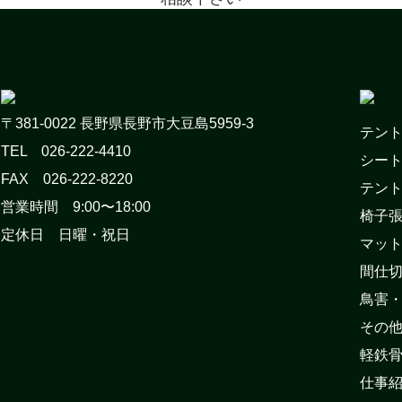
〒381-0022 長野県長野市大豆島5959-3
テン
TEL 026-222-4410
シー
FAX 026-222-8220
テン
営業時間 9:00〜18:00
椅子
定休日 日曜・祝日
マッ
間仕
鳥害
その
軽鉄
仕事